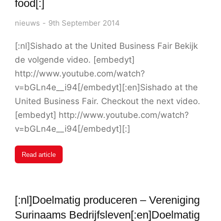
food[:]
nieuws
9th September 2014
[:nl]Sishado at the United Business Fair Bekijk
de volgende video. [embedyt]
http://www.youtube.com/watch?
v=bGLn4e__i94[/embedyt][:en]Sishado at the
United Business Fair. Checkout the next video.
[embedyt] http://www.youtube.com/watch?
v=bGLn4e__i94[/embedyt][:]
Read article
[:nl]Doelmatig produceren – Vereniging
Surinaams Bedrijfsleven[:en]Doelmatig