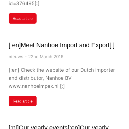
id=376495[:]
Read article
[:en]Meet Nanhoe Import and Export[:]
nieuws
22nd March 2016
[:en] Check the website of our Dutch importer
and distributor, Nanhoe BV
www.nanhoeimpex.nl [:]
Read article
[:nl]Our yearly events[:en]Our yearly