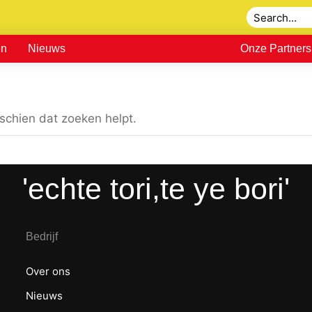
en
Nieuws
Onze Partners
schien dat zoeken helpt.
'echte tori,te ye bori'
Bedrijf
Over ons
Nieuws